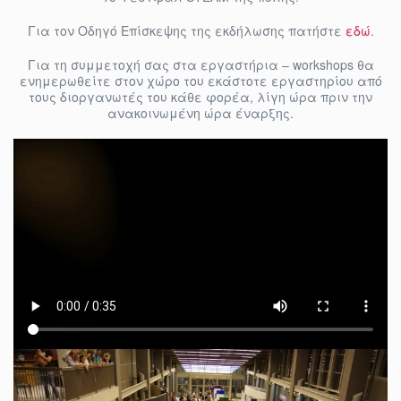
Για τον Οδηγό Επίσκεψης της εκδήλωσης πατήστε
εδώ
.
Για τη συμμετοχή σας στα εργαστήρια – workshops θα
ενημερωθείτε στον χώρο του εκάστοτε εργαστηρίου από
τους διοργανωτές του κάθε φορέα, λίγη ώρα πριν την
ανακοινωμένη ώρα έναρξης.