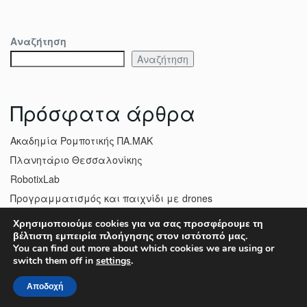
Αναζήτηση
Αναζήτηση
Πρόσφατα άρθρα
Ακαδημία Ρομποτικής ΠΑ.ΜΑΚ
Πλανητάριο Θεσσαλονίκης
RobotixLab
Προγραμματισμός και παιχνίδι με drones
Δημιουργούμε με TechCard και Lego!
Χρησιμοποιούμε cookies για να σας προσφέρουμε τη
βέλτιστη εμπειρία πλοήγησης στον ιστότοπό μας.
You can find out more about which cookies we are using or
switch them off in
settings
.
Πρόσφατα σχόλια
Αποδοχή
Χωρίς σχόλια για εμφάνιση.