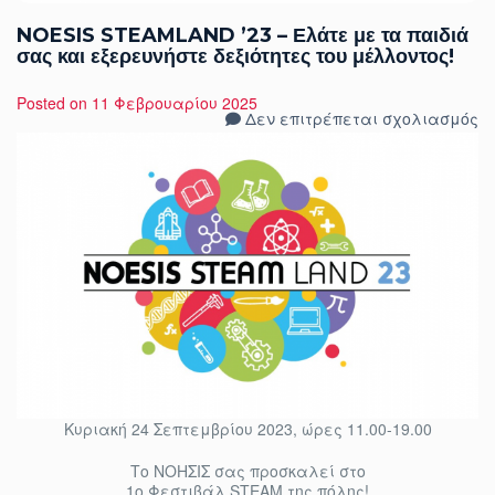
NOESIS STEAMLAND ’23 – Ελάτε με τα παιδιά
σας και εξερευνήστε δεξιότητες του μέλλοντος!
Posted on
11 Φεβρουαρίου 2025
στ
Δεν επιτρέπεται σχολιασμός
N
S
’2
–
Ε
μ
τ
π
σ
κα
ε
δε
το
μ
Κυριακή 24 Σεπτεμβρίου 2023, ώρες 11.00-19.00
Το ΝΟΗΣΙΣ σας προσκαλεί στο
1ο Φεστιβάλ STEAM της πόλης!