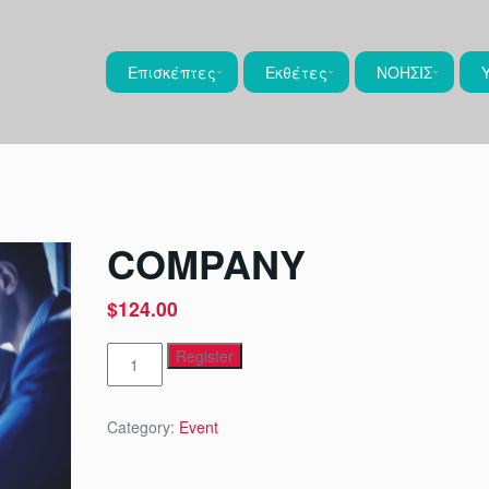
Επισκέπτες
Εκθέτες
ΝΟΗΣΙΣ
COMPANY
$
124.00
Company
Register
quantity
Category:
Event